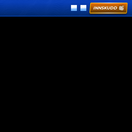
INNSKUDD