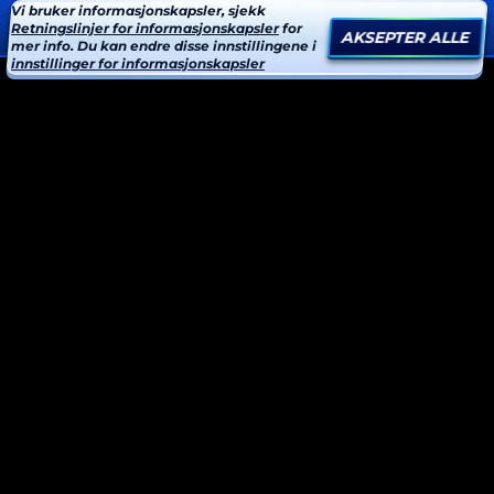
Vi bruker informasjonskapsler, sjekk
Retningslinjer for informasjonskapsler
for
AKSEPTER ALLE
mer info. Du kan endre disse innstillingene i
innstillinger for informasjonskapsler