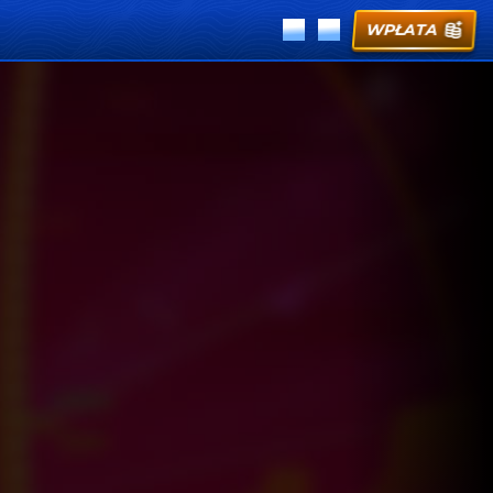
WPŁATA