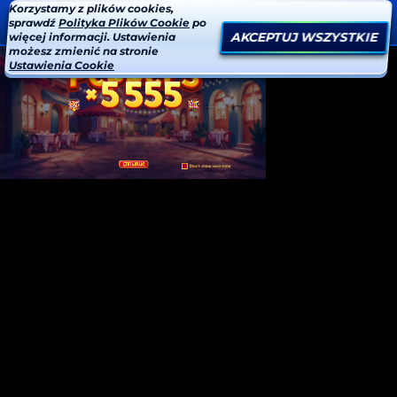
Korzystamy z plików cookies,
sprawdź
Polityka Plików Cookie
po
AKCEPTUJ WSZYSTKIE
więcej informacji. Ustawienia
możesz zmienić na stronie
Ustawienia Cookie