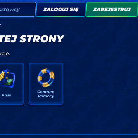
Dostawcy
ZALOGUJ SIĘ
ZAREJESTRUJ
y
 TEJ STRONY
cje.
Centrum
Kasa
Pomocy