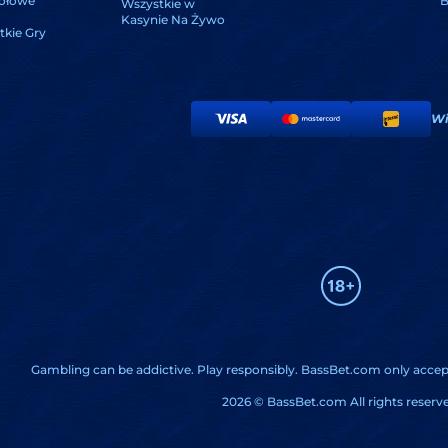
tołowe
B
Wszystkie w
Kasynie Na Żywo
tkie Gry
Wi
Gambling can be addictive. Play responsibly. BassBet.com only accep
2026 © BassBet.com All rights reserv