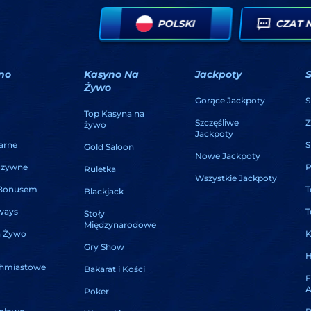
POLSKI
CZAT 
no
Kasyno Na
Jackpoty
S
Żywo
Gorące Jackpoty
S
Top Kasyna na
Szczęśliwe
Z
żywo
Jackpoty
arne
S
Gold Saloon
Nowe Jackpoty
uzywne
P
Ruletka
Wszystkie Jackpoty
 Bonusem
T
Blackjack
ways
T
Stoły
Międzynarodowe
a Żywo
K
Gry Show
H
hmiastowe
Bakarat i Kości
F
A
Poker