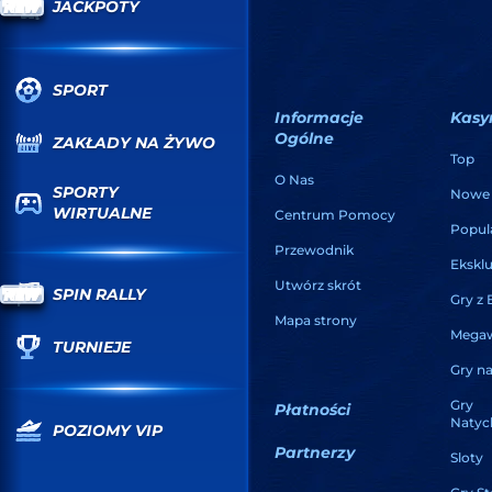
JACKPOTY
NEW
SPORT
Informacje
Kasy
Ogólne
ZAKŁADY NA ŻYWO
Top
O Nas
SPORTY
Nowe
WIRTUALNE
Centrum Pomocy
Popul
Przewodnik
Ekskl
Utwórz skrót
SPIN RALLY
NEW
Gry z
Mapa strony
Mega
TURNIEJE
Gry n
Gry
Płatności
Natyc
POZIOMY VIP
Partnerzy
Sloty