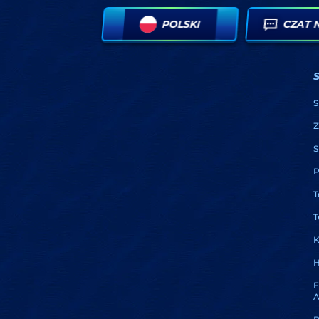
POLSKI
CZAT 
S
S
Z
S
P
T
T
K
H
F
A