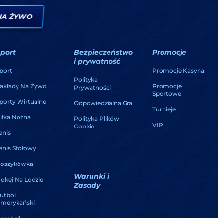
NA ŻYWO
port
Bezpieczeństwo
Promocje
i prywatność
port
Promocje Kasyna
Polityka
akłady Na Żywo
Promocje
Prywatności
Sportowe
porty Wirtualne
Odpowiedzialna Gra
Turnieje
iłka Nożna
Polityka Plików
VIP
Cookie
enis
enis Stołowy
oszykówka
Warunki i
okej Na Lodzie
Zasady
utbol
merykański