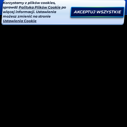
Korzystamy z plików cookies,
sprawdź
Polityka Plików Cookie
po
AKCEPTUJ WSZYSTKIE
więcej informacji. Ustawienia
możesz zmienić na stronie
Ustawienia Cookie