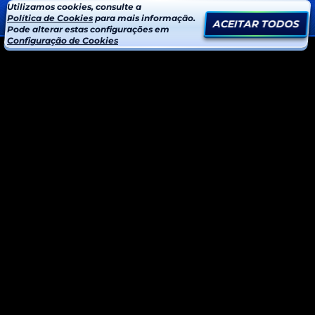
Utilizamos cookies, consulte a
Política de Cookies
para mais informação.
ACEITAR TODOS
Pode alterar estas configurações em
Configuração de Cookies