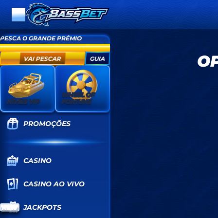
PESCA O GRANDE PRÉMIO
GANHA ATÉ € 5.500!
O
VAI PESCAR
GUIA
WHEEL OF
NÍVEIS VIP
FORTUNE
PROMOÇÕES
CASINO
CASINO AO VIVO
JACKPOTS
NEW