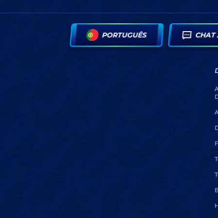
PORTUGUÊS
CHAT 
A
D
A
D
F
T
T
B
H