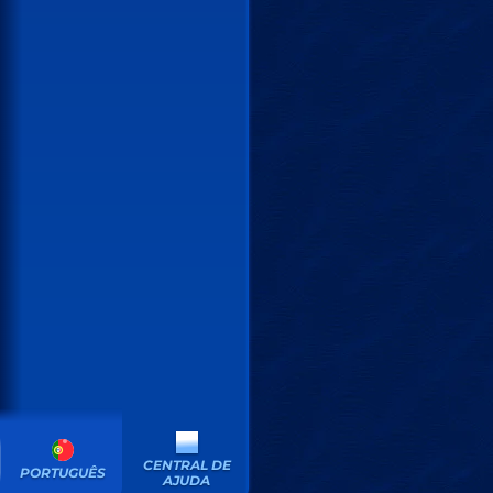
CENTRAL DE
PORTUGUÊS
AJUDA