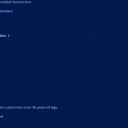
utebol Americano
eisebol
ais
ts customers over 18 years of age.
ed.