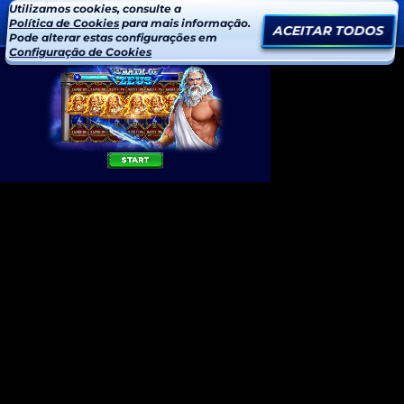
Utilizamos cookies, consulte a
Política de Cookies
para mais informação.
ACEITAR TODOS
Pode alterar estas configurações em
Configuração de Cookies