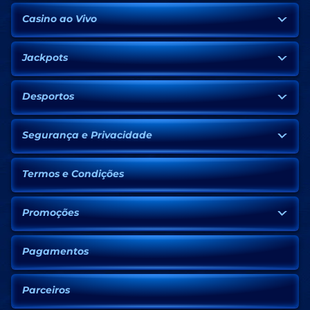
Casino ao Vivo
Jackpots
Desportos
Segurança e Privacidade
Termos e Condições
Promoções
Pagamentos
Parceiros