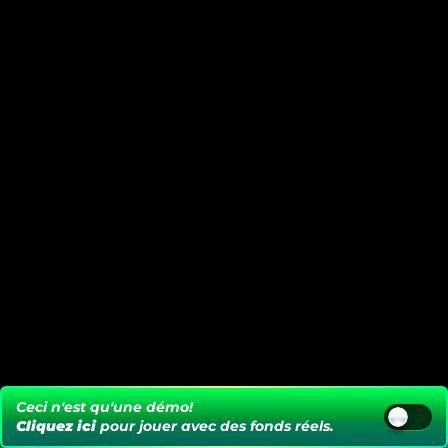
Ceci n'est qu'une démo!
Cliquez ici
pour jouer avec des fonds réels.