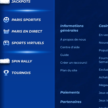
JACKPOTS
NEW
PARIS SPORTIFS
Informations
Casi
générales
PARIS EN DIRECT
En ve
À propos de nous
SPORTS VIRTUELS
Nouve
Centre d'aide
Popul
Guide
Fourni
SPIN RALLY
NEW
Semai
Créer un raccourci
Exclus
Plan du site
TOURNOIS
Achat
Mega
Paiements
Jeux e
Jeux i
Partenaires