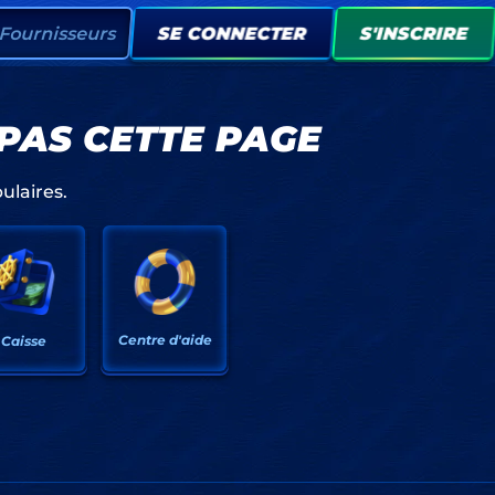
 Fournisseurs
SE CONNECTER
S'INSCRIRE
PAS CETTE PAGE
ulaires.
Centre d'aide
Caisse