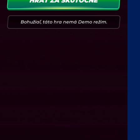
HRAŤ ZA SKUTOČNÉ
Bohužiaľ, táto hra nemá Demo režim.