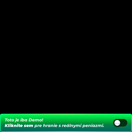
Toto je iba Demo!
Kliknite sem
pre hranie s reálnymi peniazmi.