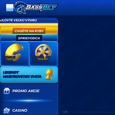
ULOVTE VEĽKÚ VÝHRU
VYHRAJTE AŽ 5 500 €
CHOĎTE NA RYBY
SPRIEVODCA
BONUS
WHEEL OF
CRAB
FORTUNE
LEGENDY
MAJSTROVSTIEV SVETA
PROMO AKCIE
CASINO