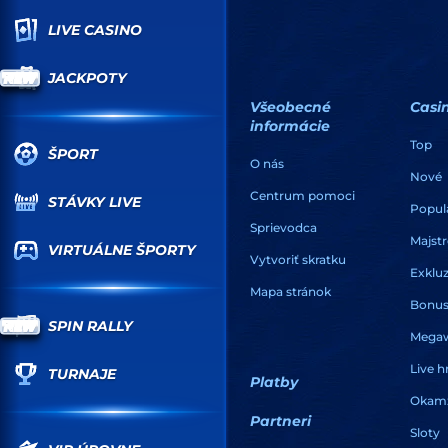
LIVE CASINO
JACKPOTY
NEW
Všeobecné
Casi
informácie
Top
ŠPORT
O nás
Nové
Centrum pomoci
STÁVKY LIVE
Popul
Sprievodca
Majstr
VIRTUÁLNE ŠPORTY
Vytvoriť skratku
Exklu
Mapa stránok
Bonus
SPIN RALLY
NEW
Mega
Live h
TURNAJE
Platby
Okamž
Partneri
Sloty