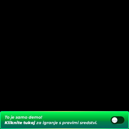
To je samo demo!
Kliknite tukaj
za igranje s pravimi sredstvi.