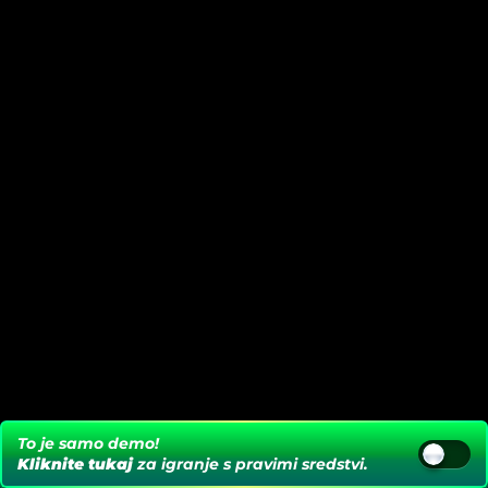
To je samo demo!
Kliknite tukaj
za igranje s pravimi sredstvi.