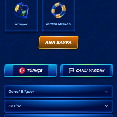
Yardım Merkezi
Kasiyer
ANA SAYFA
TÜRKÇE
CANLI YARDIM
Genel Bilgiler
Casino