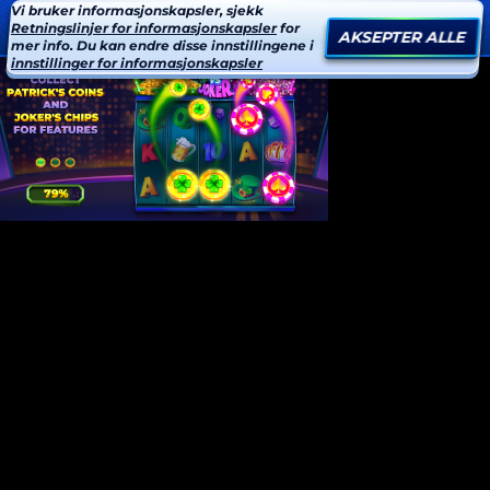
Vi bruker informasjonskapsler, sjekk
Retningslinjer for informasjonskapsler
for
AKSEPTER ALLE
mer info. Du kan endre disse innstillingene i
innstillinger for informasjonskapsler