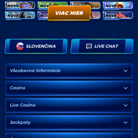
NOVÉ
NOVÉ
NOVÉ
NOVÉ
Octo Attack
Regal Spins 20 Sun Link
Cred
Gold Nugget Rush - Hold & Win
VIAC HIER
NOVÉ
NOVÉ
NOVÉ
Stormforged
Pink Clovers XXXL: Hold and Win
Buffalo Rampage - Hold & Hit
Midnight Bandits
SLOVENČINA
LIVE CHAT
Všeobecné informácie
Casino
Live Casino
Jackpoty