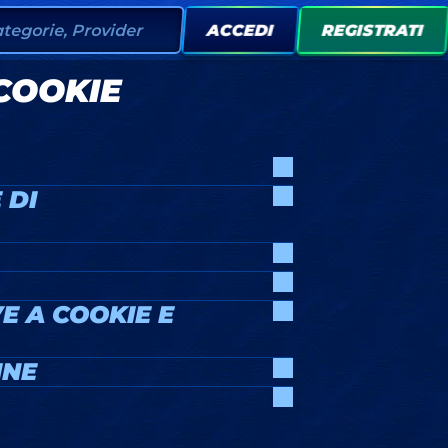
ategorie, Provider
ACCEDI
REGISTRATI
COOKIE
 DI
E A COOKIE E
INE