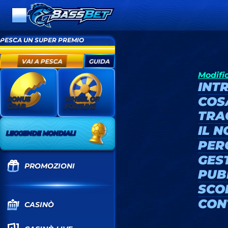
PESCA UN SUPER PREMIO
VINCI FINO A 5.500 €
VAI A PESCA
GUIDA
Modific
INT
COSA
BONUS
WHEEL OF
CRAB
FORTUNE
TRA
IL N
LEGGENDE MONDIALI
PER
GES
PROMOZIONI
PUB
SCOP
CON
CASINÒ