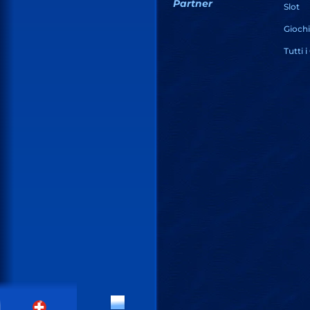
Partner
Slot
Giochi
Tutti i