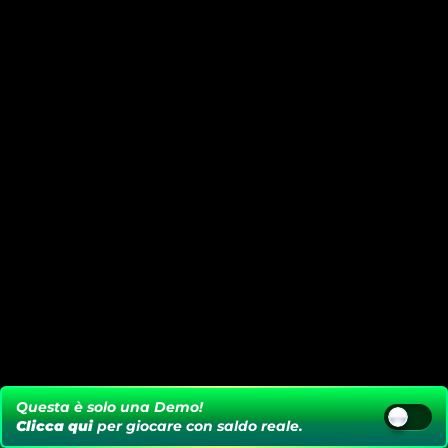
Questa è solo una Demo!
Clicca qui
per giocare con saldo reale.