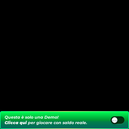
Questa è solo una Demo!
Clicca qui
per giocare con saldo reale.