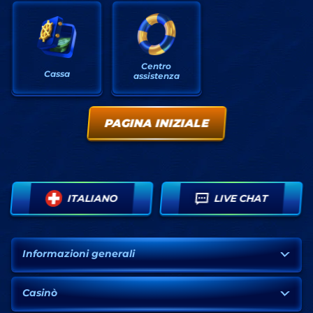
Centro
Cassa
assistenza
PAGINA INIZIALE
ITALIANO
LIVE CHAT
Informazioni generali
Casinò