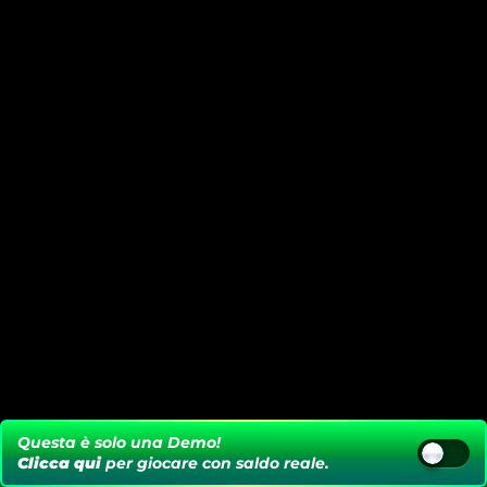
Questa è solo una Demo!
Clicca qui
per giocare con saldo reale.