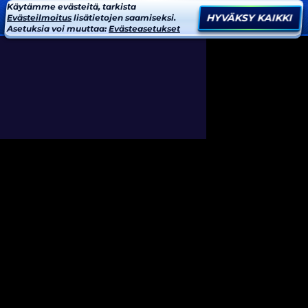
Käytämme evästeitä, tarkista
HYVÄKSY KAIKKI
Evästeilmoitus
lisätietojen saamiseksi.
Asetuksia voi muuttaa:
Evästeasetukset