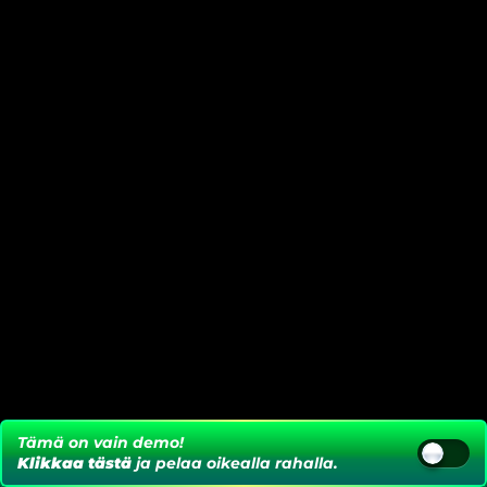
Tämä on vain demo!
Klikkaa tästä
ja pelaa oikealla rahalla.