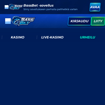
BassBet -sovellus
AVAA
Siirry sovellukseen parhaita pelihetkiä varten
KIRJAUDU
LIITY
KASINO
LIVE-KASINO
URHEILU