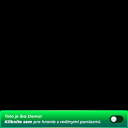
Toto je iba Demo!
Kliknite sem
pre hranie s reálnymi peniazmi.