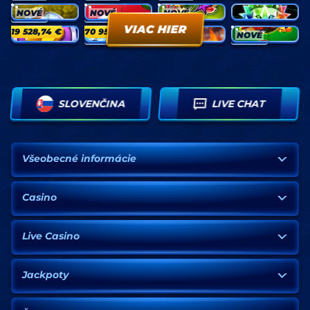
NOVÉ
NOVÉ
NOVÉ
Elixir Party 7s
Fruity Diamonds Hold and Spin
20 Burning Hot
Super Lion Megaways Jackpot
VIAC HIER
19 528,74 €
70 953,86 €
NOVÉ
NOVÉ
NOVÉ
Super Cash Boost: Hold & Win
Cocktail Rush Buy Bonus
Flaming Peppers Hold and Spin
Leprechaun Hot
SLOVENČINA
LIVE CHAT
Všeobecné informácie
Casino
Live Casino
Jackpoty