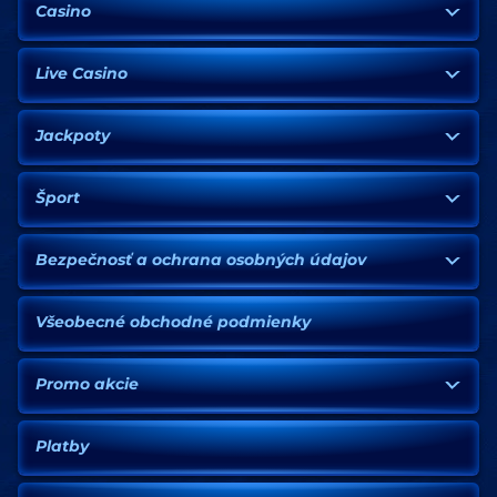
Casino
Live Casino
Jackpoty
Šport
Bezpečnosť a ochrana osobných údajov
Všeobecné obchodné podmienky
Promo akcie
Platby