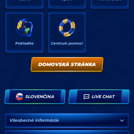
Centrum pomoci
Pokladňa
DOMOVSKÁ STRÁNKA
SLOVENČINA
LIVE CHAT
Všeobecné informácie