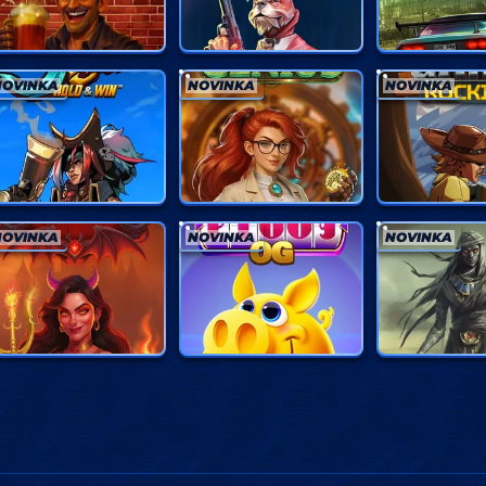
NOVINKA
NOVINKA
NOVINKA
3 Cursed Chests: Hold & Win
Gearlab Genius
Great Game Roc
NOVINKA
NOVINKA
NOVINKA
mon Queen
Magic Piggy OG
Sand and Ashes