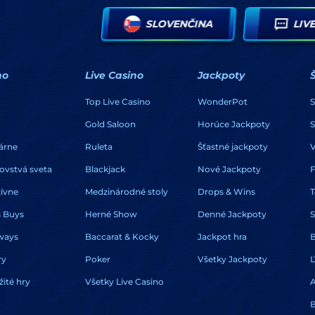
SLOVENČINA
LIV
no
Live Casino
Jackpoty
Top Live Casino
WonderPot
S
Gold Saloon
Horúce Jackpoty
S
árne
Ruleta
Šťastné jackpoty
V
ovstvá sveta
Blackjack
Nové Jackpoty
F
zívne
Medzinárodné stoly
Drops & Wins
T
 Buys
Herné Show
Denné Jackpoty
S
ways
Baccarat & Kocky
Jackpot hra
B
ry
Poker
Všetky Jackpoty
Ľ
ité hry
Všetky Live Casino
A
B