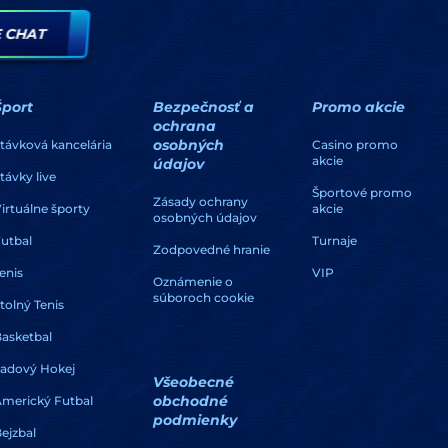
E CHAT
Šport
Bezpečnosť a
Promo akcie
ochrana
osobných
távková kancelária
Casino promo
akcie
údajov
távky live
Športové promo
Zásady ochrany
irtuálne športy
akcie
osobných údajov
utbal
Turnaje
Zodpovedné hranie
enis
VIP
Oznámenie o
súboroch cookie
tolný Tenis
asketbal
adový Hokej
Všeobecné
obchodné
merický Futbal
podmienky
ejzbal