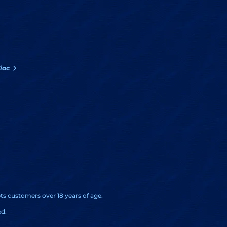
iac
ts customers over 18 years of age.
ed.