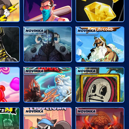
NOVINKA
NOVINKA
Stormforged
Zeus Ze Zecond
NOVINKA
NOVINKA
Eternal Duel
Book Of Time
NOVINKA
NOVINKA
Le Hooligan
Darkside Prairie: Magical Beast