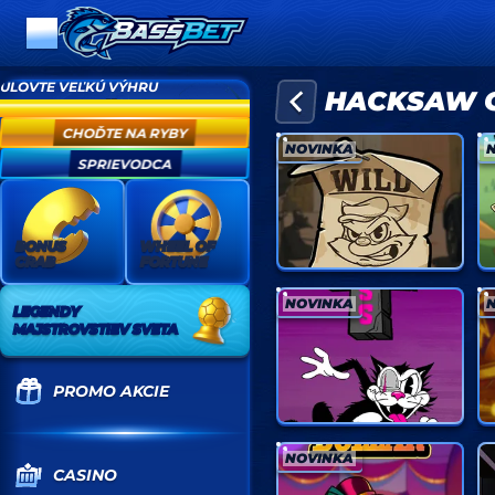
ULOVTE VEĽKÚ VÝHRU
HACKSAW 
VYHRAJTE AŽ 5 500 €
CHOĎTE NA RYBY
NOVINKA
Le Bandit
Le
SPRIEVODCA
BONUS
WHEEL OF
CRAB
FORTUNE
NOVINKA
Hot Ross
Le
LEGENDY
MAJSTROVSTIEV SVETA
PROMO AKCIE
NOVINKA
Danny Dollar
FR
CASINO