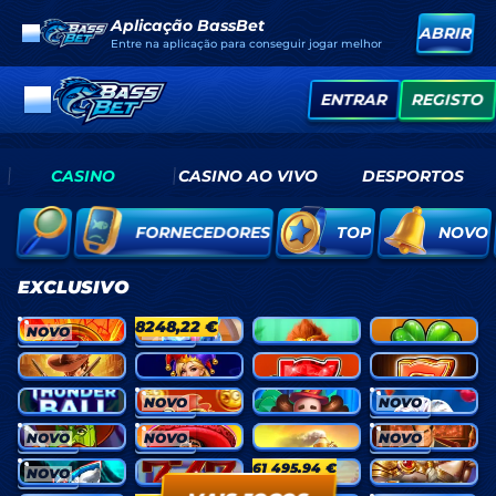
Aplicação BassBet
ABRIR
Entre na aplicação para conseguir jogar melhor
ENTRAR
REGISTO
CASINO
CASINO AO VIVO
DESPORTOS
FORNECEDORES
TOP
NOVO
EXCLUSIVO
8248,22 €
NOVO
NOVO
Phoenix HIT Hotfire Hold & Win Buy Bonus
Piggy Bankroll: Vault Smash
Voltage Blitz Lucky Wukong
Double Lucky Clovers
High Noon
Fortune Joker 5
Wild Wins 40
Flaming Stars Extreme Bell Link
NOVO
NOVO
Thunder Ball
Chicken Coin
Dork Unit
4 Supercharged Clovers: Hold and Win
NOVO
NOVO
NOVO
Gold Rush with Johnny Cash
3 Mariachi: Hold & Win
Coin Train
The Governor
61 495,94 €
NOVO
Jaws of Justice
Penny Fruits Xtreme
Candy Palace 1000
3 Pots of Olympus