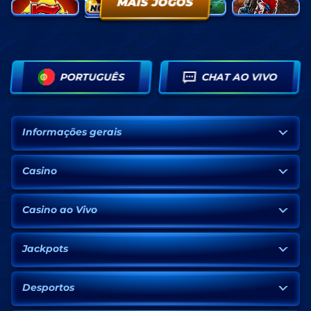
MAIS JOGOS
NOVO
NOVO
777 Hell Streak
Hot Slot: Diamond Coins
Panther Legacy
Big Black Cock
PORTUGUÊS
CHAT AO VIVO
Informações gerais
Casino
Casino ao Vivo
Jackpots
Desportos