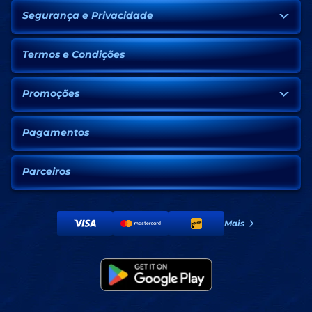
Segurança e Privacidade
Termos e Condições
Promoções
Pagamentos
Parceiros
Mais