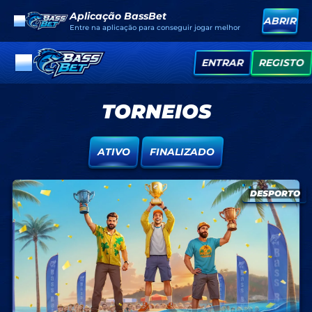
Aplicação BassBet
ABRIR
Entre na aplicação para conseguir jogar melhor
ENTRAR
REGISTO
TORNEIOS
ATIVO
FINALIZADO
DESPORTO