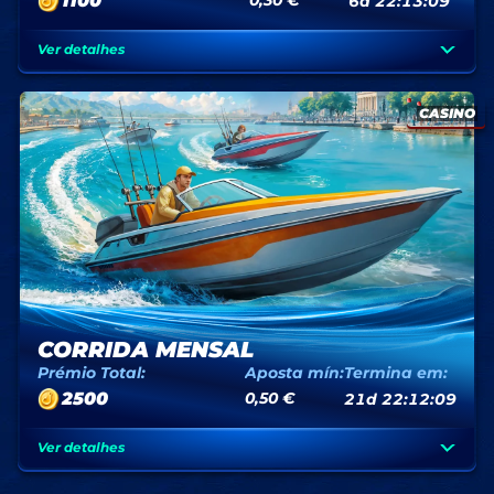
1100
0,30 €
6d 22:13:09
Ver detalhes
CASINO
CORRIDA MENSAL
Prémio Total:
Aposta mín:
Termina em:
2500
0,50 €
21d 22:12:09
Ver detalhes