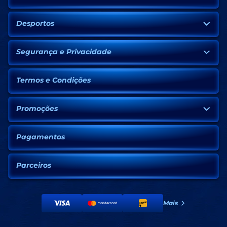
Desportos
Segurança e Privacidade
Termos e Condições
Promoções
Pagamentos
Parceiros
Mais